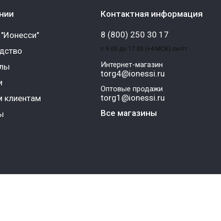
нии
Контактная информация
8 (800) 250 30 17
 "Ионесси"
с 9.00 до 17.00 (+4 МСК) пн-пт
дство
Интернет-магазин
алы
torg4@ionessi.ru
и
Оптовые продажи
torg1@ionessi.ru
 клиентам
Все магазины
ы