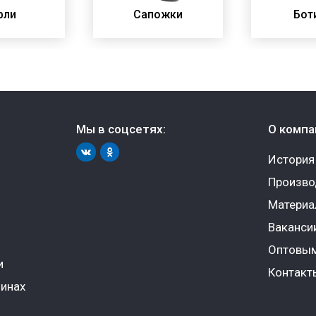
фли
Сапожки
Бот
Мы в соцсетях:
О компа
История
Произво
Матери
Ваканси
Оптовым
и
Контакт
инах