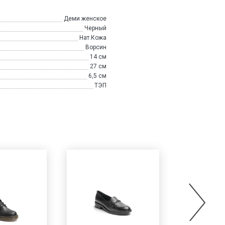
Деми женское
Черный
Нат.Кожа
Ворсин
14 см
27 см
6,5 см
ТЭП