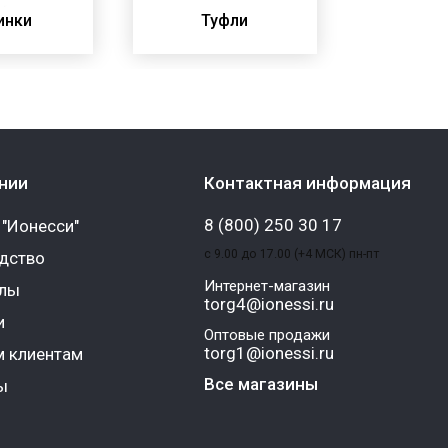
инки
Туфли
Бот
нии
Контактная информация
8 (800) 250 30 17
 "Ионесси"
с 9.00 до 17.00 (+4 МСК) пн-пт
дство
Интернет-магазин
алы
torg4@ionessi.ru
и
Оптовые продажи
torg1@ionessi.ru
 клиентам
Все магазины
ы