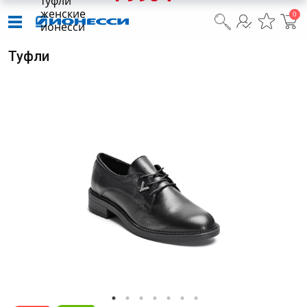
туфли
женские
0
Navigation
Navigation
ионесси
Туфли