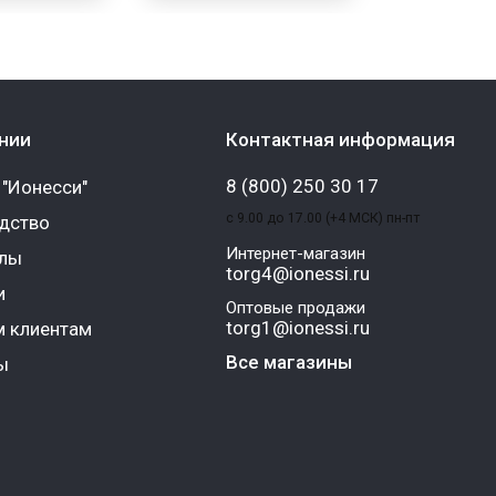
нии
Контактная информация
8 (800) 250 30 17
 "Ионесси"
с 9.00 до 17.00 (+4 МСК) пн-пт
дство
Интернет-магазин
алы
torg4@ionessi.ru
и
Оптовые продажи
torg1@ionessi.ru
 клиентам
Все магазины
ы