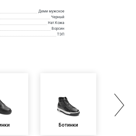
Деми мужское
Черный
Нат.Кожа
Ворсин
ТЭП
инки
Ботинки
Бот