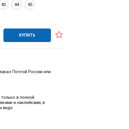
43
44
45
КУПИТЬ
заказ Почтой России или
 только в полной
вками и наклейками, в
м виде